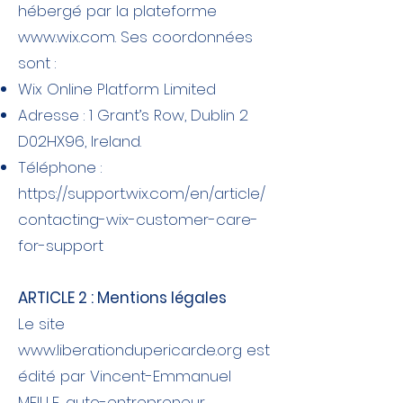
hébergé par la plateforme
www.wix.com
. Ses coordonnées
sont :
Wix Online Platform Limited
Adresse : 1 Grant’s Row, Dublin 2
D02HX96, Ireland.
Téléphone :
https://support.wix.com/en/article/
contacting-wix-customer-care-
for-support
ARTICLE 2 : Mentions légales
Le site
www.liberationdupericarde.org
est
édité par Vincent-Emmanuel
MEILLE, auto-entrepreneur,