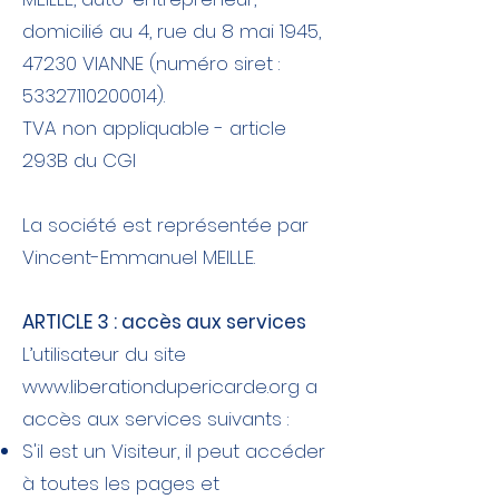
domicilié au 4, rue du 8 mai 1945,
47230 VIANNE (numéro siret :
53327110200014)
.
TVA non appliquable - article
293B du CGI
La société est représentée par
Vincent-Emmanuel MEILLE.
​ARTICLE 3 : accès aux services
L’utilisateur du site
www.liberationdupericarde.org
a
accès aux services suivants :
S'il est un Visiteur, il peut accéder
à toutes les pages et