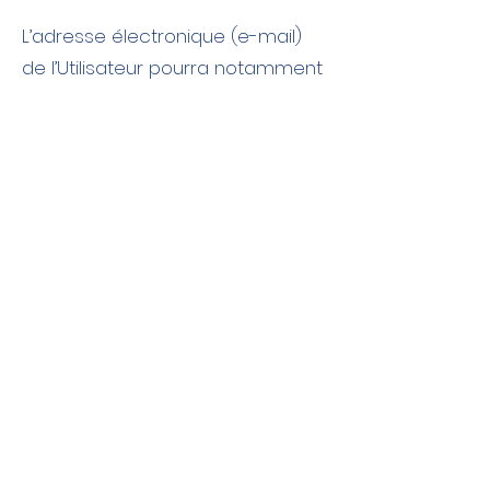
L’adresse électronique (e-mail)
de l’Utilisateur pourra notamment
être utilisée par le site
www.liberationdupericarde.org
pour la communication
d’informations diverses et la
gestion du compte.
www.liberationdupericarde.org
garantie le respect de la vie
privée de l’utilisateur,
conformément à la loi n°78-17 du
6 janvier 1978 relative à
l'informatique, aux fichiers et aux
libertés.