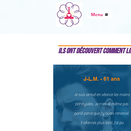
Menu
Ils ont découvert comment li
J-L.M. - 61 ans
Je suis arrivé en séance les mains
paralysées. Je n'en ai même pas
parlé parce que j'y avais renoncé.
3 séances plus tard, j'ai pu