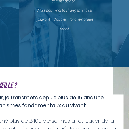
compte de rien !
Mais pour moi le changement est
flagrant ; d'autres l'ont remarqué
aussi.
es sont personnelles et ne prédisent pas les résultats qu
EILLE ?
, je transmets depuis plus de 15 ans une
nismes fondamentaux du vivant.​
gné plus de 2400 personnes à retrouver de la
 un point clé souvent négligé : la manière dont la