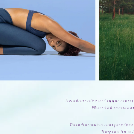
Les informations et approches p
Elles n’ont pas voca
The information and practices
They are for ed