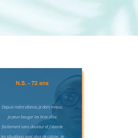
N.S. - 72 ans
Depuis notre séance, je dors mieux,
je peux bouger les bras plus
facilement sans douleur et j’aborde
les situations avec plus de calme. Je