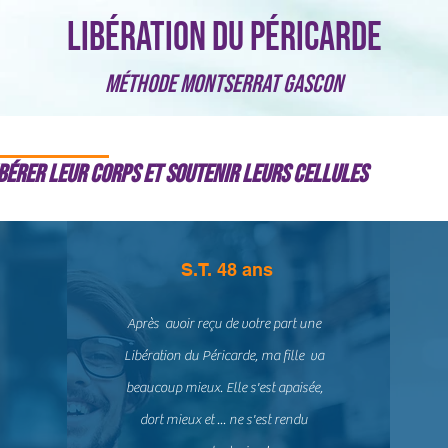
Libération du Péricarde
Méthode Montserrat Gascon
bérer leur corps et soutenir leurs cellules
S.T. 48 ans
Après avoir reçu de votre part une
Libération du Péricarde, ma fille va
beaucoup mieux. Elle s'est apaisée,
dort mieux et ... ne s'est rendu