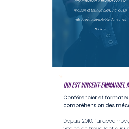
recommencer à bricoler dans la
maison et tout va bien. J'ai aussi
retrouvé la sensibilité dans mes
mains.
Les expériences partagé
Qui est Vincent-Emmanuel M
Conférencier et formateur
compréhension des méca
Depuis 2010, j’ai accompa
vitalité en travaillant sur