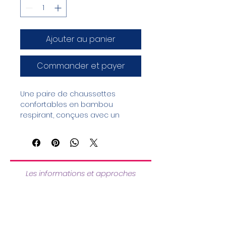
Ajouter au panier
Commander et payer
Une paire de chaussettes 
confortables en bambou 
respirant, conçues avec un 
motif subtil de points 
concentriques évoquant la 
sérénité, dans des tons neutres.
Les informations et approches
présentées sur ce site ont pour objectif
d’accompagner la compréhension et
l’expérimentation.
Elles n’ont pas vocation à établir un